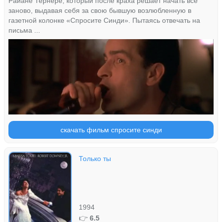
Райане Тернере, который после краха решает начать всё
заново, выдавая себя за свою бывшую возлюбленную в
газетной колонке «Спросите Синди». Пытаясь отвечать на
письма ...
скачать фильм спросите синди
Только ты
1994
👉
6.5