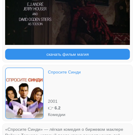
скачать фильм магия
Спросите Синди
2001
👉
6.2
Комедии
«Спросите Синди» — лёгкая комедия о биржевом маклере