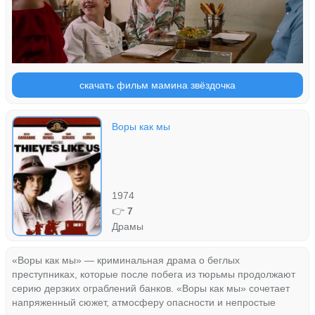
скачать фильм мамина звёздочка
Воры как мы
1974
👉
7
Драмы
«Воры как мы» — криминальная драма о беглых
преступниках, которые после побега из тюрьмы продолжают
серию дерзких ограблений банков. «Воры как мы» сочетает
напряженный сюжет, атмосферу опасности и непростые