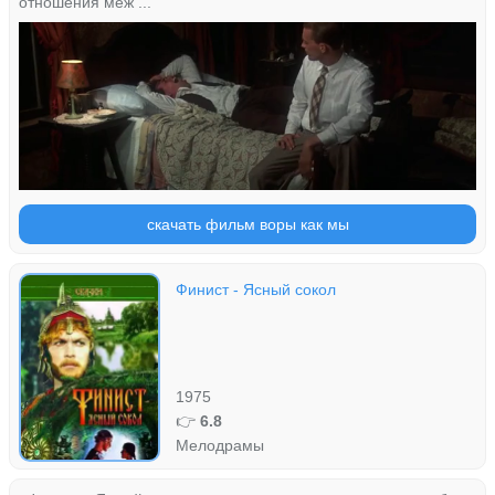
отношения меж ...
скачать фильм воры как мы
Финист - Ясный сокол
1975
👉
6.8
Мелодрамы