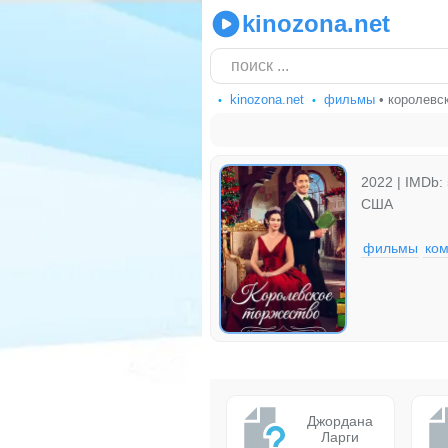
kinozona.net
kinozona.net
фильмы
• королевс
2022 | IMDb: 
США
фильмы
ко
Джордана
Ларги