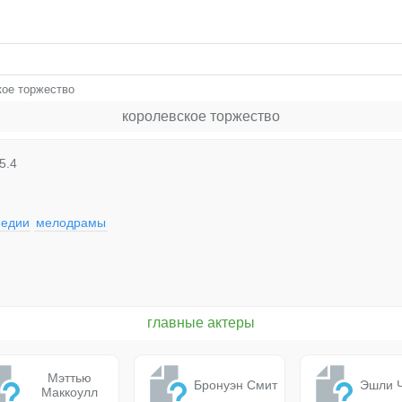
кое торжество
королевское торжество
5.4
медии
мелодрамы
главные актеры
Мэттью
Бронуэн Смит
Эшли 
Маккоулл