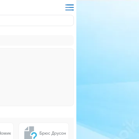
Чомик
Брюс Доусон