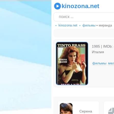
kinozona.net
kinozona.net
фильмы
• миранда
1985 | IMDb: 
Италия
фильмы
ме
Серена