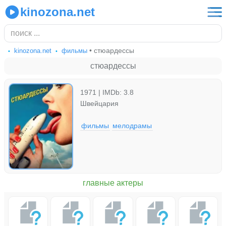
kinozona.net
• стюардессы
kinozona.net
фильмы
стюардессы
1971 | IMDb: 3.8
Швейцария
фильмы
мелодрамы
главные актеры