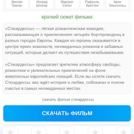
Эвелин
Ингрид
Маргрит
Рафаэль
Арне
Трагер
Штегер
Сигел
Бриттен
Эльсхольц
краткий сюжет фильма
«Стюардессы» — лёгкая романтическая комедия,
рассказывающая о приключениях четырёх бортпроводниц в
разных городах Европы. Каждая из героинь оказывается в
центре ярких знакомств, неожиданных романов и забавных
ситуаций, которые делают их путешествия незабываемыми.
«Стюардессы» предлагает зрителям атмосферу свободы,
романтики и увлекательных приключений на фоне
живописных европейских локаций. Если вы хотите скачать
Стюардессы, вас ждёт история о любви, соблазнах и поиске
счастья в самых неожиданных местах.
скачать фильм стюардессы
СКАЧАТЬ ФИЛЬМ
★
★
★
★
★