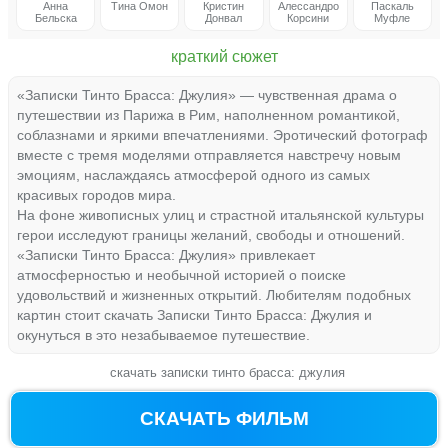
Анна
Тина Омон
Кристин
Алессандро
Паскаль
Бельска
Донвал
Корсини
Муфле
краткий сюжет
«Записки Тинто Брасса: Джулия» — чувственная драма о
путешествии из Парижа в Рим, наполненном романтикой,
соблазнами и яркими впечатлениями. Эротический фотограф
вместе с тремя моделями отправляется навстречу новым
эмоциям, наслаждаясь атмосферой одного из самых
красивых городов мира.
На фоне живописных улиц и страстной итальянской культуры
герои исследуют границы желаний, свободы и отношений.
«Записки Тинто Брасса: Джулия» привлекает
атмосферностью и необычной историей о поиске
удовольствий и жизненных открытий. Любителям подобных
картин стоит скачать Записки Тинто Брасса: Джулия и
окунуться в это незабываемое путешествие.
скачать записки тинто брасса: джулия
СКАЧАТЬ ФИЛЬМ