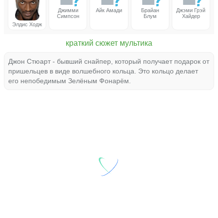
Джимми
Айк Амади
Брайан
Джэми Грэй
Симпсон
Блум
Хайдер
Элдис Ходж
краткий сюжет мультика
Джон Стюарт - бывший снайпер, который получает подарок от
пришельцев в виде волшебного кольца. Это кольцо делает
его непобедимым Зелёным Фонарём.