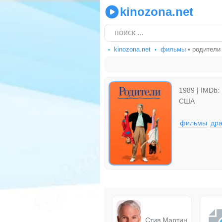
kinozona.net
kinozona.net
фильмы
• родители
1989 | IMDb: 
США
фильмы
др
Стив Мартин