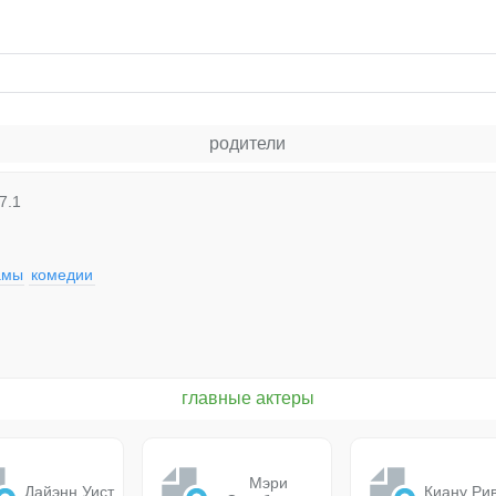
родители
7.1
амы
комедии
главные актеры
Мэри
Дайэнн Уист
Киану Ри