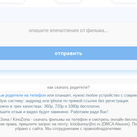
отправить
как скачать родители?
ьм родители на телефон
или планшет, нужно любое устройство с совре
ую систему: андроид или iphone по прямой ссылке без регистрации.
жно в трех качествах: 360p, 720p и 1080p бесплатно.
пишите отзыв и видео будет заменено. Работаем ради Вас!
Зона / KinoZona - скачать фильмы на телефон и смотреть онлайн беспл
ие права, пришлите запрос на почту: kinobunny@ro.ru (DMCA Abuses). П
убрано с сайта. Мы сотрудничаем с правообладателями.