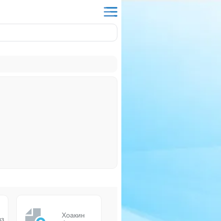
Хоакин
вз