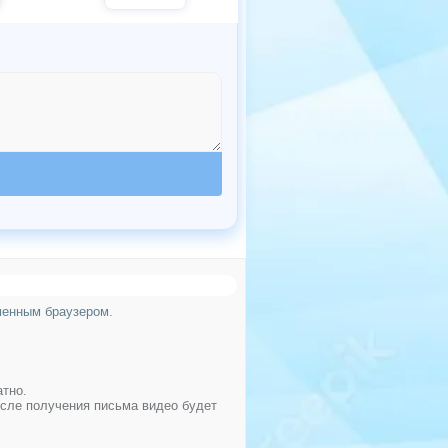
менным браузером.
атно.
осле получения письма видео будет