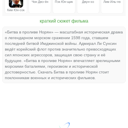
Чон Джэ-ён
Пэк Юн-щик
Джун-хо
Лим Иль-гю
Ким Юн-сок
краткий сюжет фильма
«Битва в проливе Норян» — масштабная историческая драма
о легендарном морском сражении 1598 года, ставшем
последней битвой Имджинской войны. Адмирал Ли Сунсин
ведёт корейский флот против значительно превосходящих
сил японских агрессоров, защищая свою страну и её
будущее. «Битва в проливе Норян» впечатляет зрелищными
морскими баталиями, героизмом и исторической
достоверностью. Скачать Битва в проливе Норян стоит
поклонникам военных и исторических фильмов.