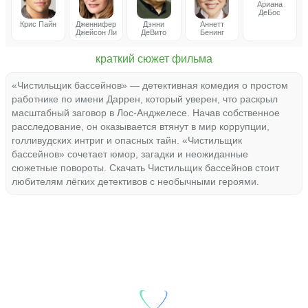
Ариана
ДеБос
Крис Пайн
Дженнифер
Дэнни
Аннетт
Джейсон Ли
ДеВито
Бенинг
краткий сюжет фильма
«Чистильщик бассейнов» — детективная комедия о простом
работнике по имени Даррен, который уверен, что раскрыл
масштабный заговор в Лос-Анджелесе. Начав собственное
расследование, он оказывается втянут в мир коррупции,
голливудских интриг и опасных тайн. «Чистильщик
бассейнов» сочетает юмор, загадки и неожиданные
сюжетные повороты. Скачать Чистильщик бассейнов стоит
любителям лёгких детективов с необычными героями.