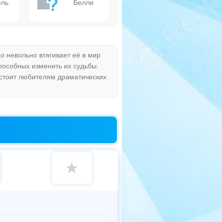
ель
Белли
о невольно втягивает её в мир
пособных изменить их судьбы.
 стоит любителям драматических
★