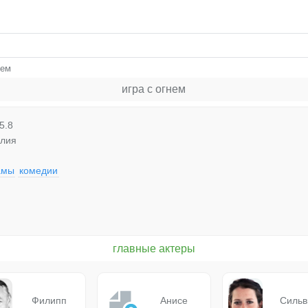
нем
игра с огнем
5.8
алия
амы
комедии
главные актеры
Филипп
Анисе
Сильв