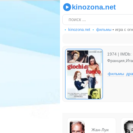
kinozona.net
kinozona.net
фильмы
• игра с ог
1974 | IMDb: 
Франция,Ит
фильмы
др
Жан-Луи