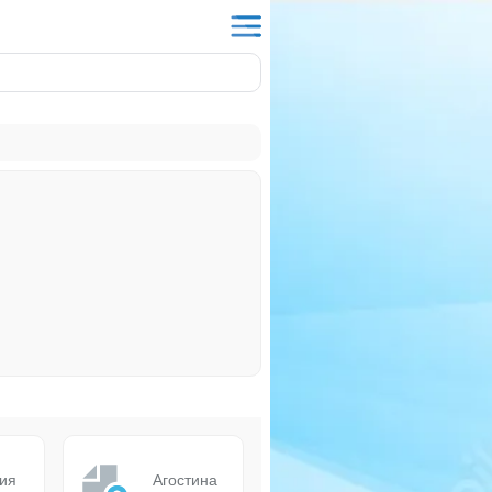
ия
Агостина