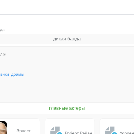
нда
дикая банда
7.9
вики
драмы
главные актеры
Эрнест
Роберт Райан
Уоррен