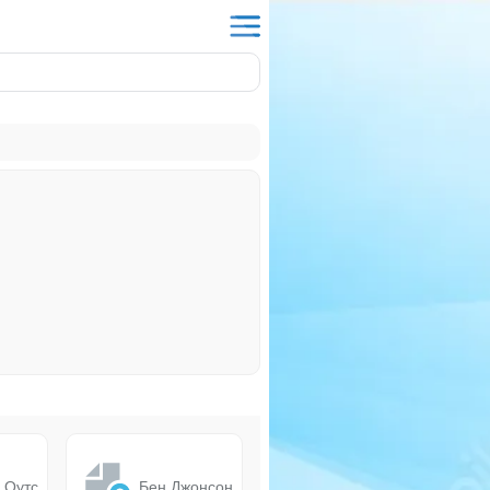
 Оутс
Бен Джонсон