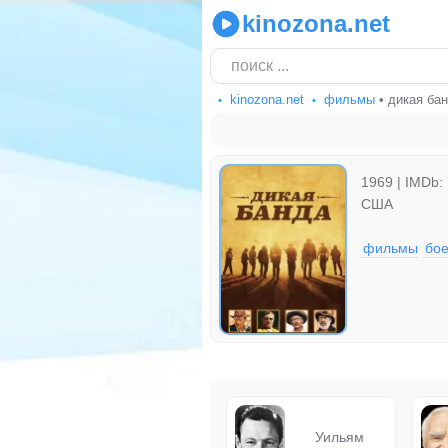
kinozona.net
kinozona.net
фильмы
• дикая ба
1969 | IMDb: 
США
фильмы
бое
Уильям