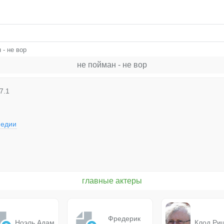
 - не вор
не пойман - не вор
7.1
медии
главные актеры
Фредерик
Ноэль Адам
Клод Ри