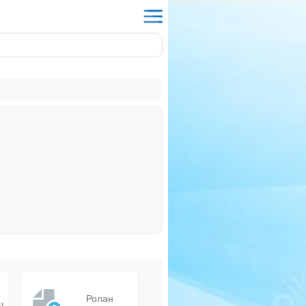
Ролан
ш