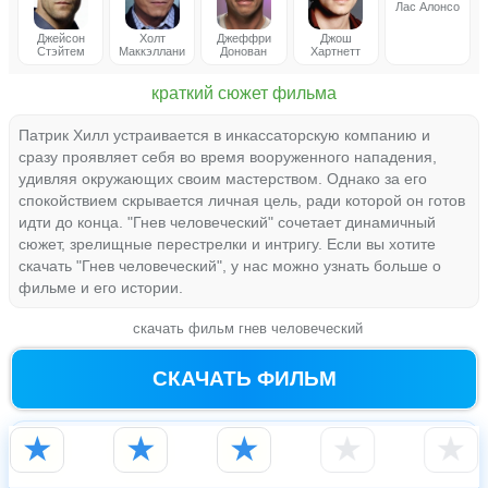
Лас Алонсо
Джейсон
Холт
Джеффри
Джош
Стэйтем
Маккэллани
Донован
Хартнетт
краткий сюжет фильма
Патрик Хилл устраивается в инкассаторскую компанию и
сразу проявляет себя во время вооруженного нападения,
удивляя окружающих своим мастерством. Однако за его
спокойствием скрывается личная цель, ради которой он готов
идти до конца. "Гнев человеческий" сочетает динамичный
сюжет, зрелищные перестрелки и интригу. Если вы хотите
скачать "Гнев человеческий", у нас можно узнать больше о
фильме и его истории.
скачать фильм гнев человеческий
СКАЧАТЬ ФИЛЬМ
★
★
★
★
★