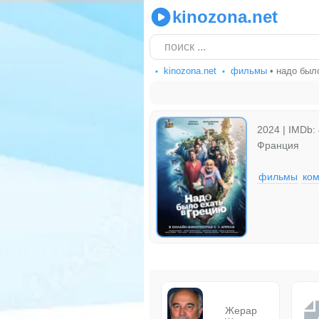
kinozona.net
kinozona.net
фильмы
• надо было
2024 | IMDb: 
Франция
фильмы
ко
Жерар