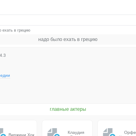
 ехать в грецию
надо было ехать в грецию
4.3
медии
главные актеры
Клаудия
Орфе
Виржини Хок