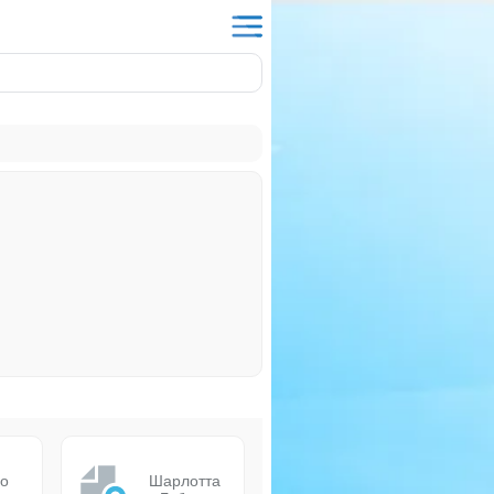
о
Шарлотта