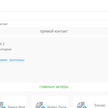
нтакт
прямой контакт
4.2
олгария
вики
триллеры
главные актеры
Башар
Джина Мэй
Майкл Паре