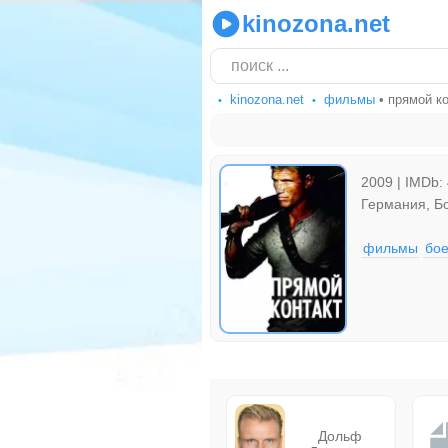
kinozona.net
kinozona.net
фильмы
• прямой ко
2009 | IMDb: 
Германия, Б
фильмы
бое
Дольф