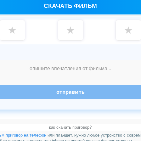
СКАЧАТЬ ФИЛЬМ
★
★
★
отправить
как скачать приговор?
ьм приговор на телефон
или планшет, нужно любое устройство с совре
ую систему: андроид или iphone по прямой ссылке без регистрации.