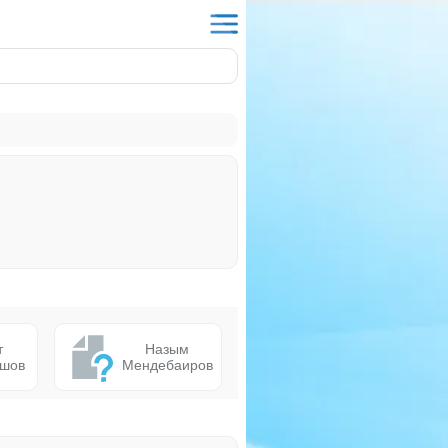
т
Назым
ышов
Мендебаиров