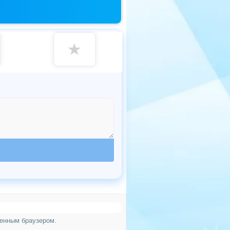
★
менным браузером.