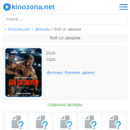
kinozona.net
• бой со зверем
kinozona.net
фильмы
бой со зверем
2026
США
фильмы
боевики
драмы
главные актеры