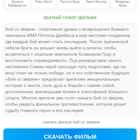
Дэниэл
Рики Уиттл
Рассел Кроу
Брен Фостер
Моджиан
Макферсон
Ариа
краткий сюжет фильма
Бой со зверем - спортивная драма о возвращении бывшего
чемпиона MMA Пэттона Джеймса в мир жестоких поединков,
где каждый бой может стать последним. После трагической
гибели брата он решает вновь выйти в октагон, чтобы
встретиться с опасным чемпионом Ксавьером Грау и
восстановить справедливость. Под руководством своего
наставника Сэмми герой проходит путь подготовки, где на
кону стоит не только победа, но и его собственное будущее.
«Бой со зверем» предлагает зрителям эмоциональную
историю о мести, силе духа и борьбе с самим собой,
дополненную зрелищными боями и атмосферой большого
спорта. Многие зрители уже хотят скачать Бой со зверем,
чтобы увидеть финальное противостояние, которое решит
судьбу главного героя и его наследия.
скачать фильм бой со зверем
СКАЧАТЬ ФИЛЬМ