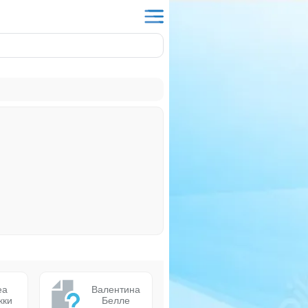
еа
Валентина
кки
Белле