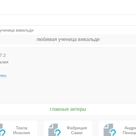
ученица вивальди
любимая ученица вивальди
7.2
алия
амы
главные актеры
Текла
Фабриция
Андр
Инзолия
Сакки
Пенна