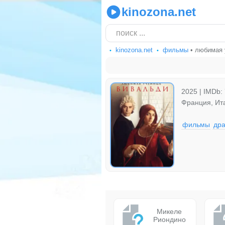
kinozona.net
kinozona.net
фильмы
• любимая 
2025 | IMDb: 
Франция, Ит
фильмы
др
Микеле
Риондино