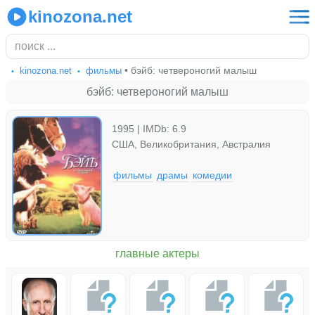
kinozona.net
• бэйб: четвероногий малыш
kinozona.net
фильмы
бэйб: четвероногий малыш
1995 | IMDb: 6.9
США, Великобритания, Австралия
фильмы
драмы
комедии
главные актеры