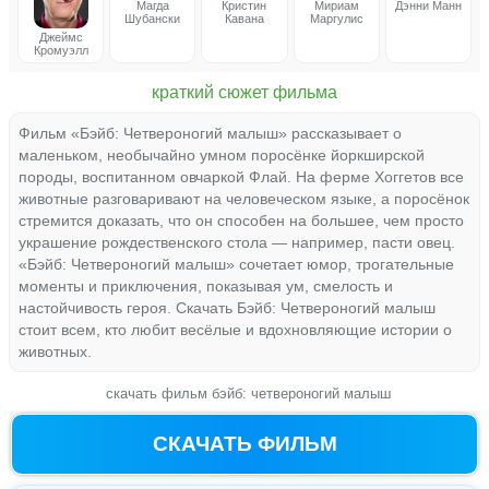
Магда
Кристин
Мириам
Дэнни Манн
Шубански
Кавана
Маргулис
Джеймс
Кромуэлл
краткий сюжет фильма
Фильм «Бэйб: Четвероногий малыш» рассказывает о
маленьком, необычайно умном поросёнке йоркширской
породы, воспитанном овчаркой Флай. На ферме Хоггетов все
животные разговаривают на человеческом языке, а поросёнок
стремится доказать, что он способен на большее, чем просто
украшение рождественского стола — например, пасти овец.
«Бэйб: Четвероногий малыш» сочетает юмор, трогательные
моменты и приключения, показывая ум, смелость и
настойчивость героя. Скачать Бэйб: Четвероногий малыш
стоит всем, кто любит весёлые и вдохновляющие истории о
животных.
скачать фильм бэйб: четвероногий малыш
СКАЧАТЬ ФИЛЬМ