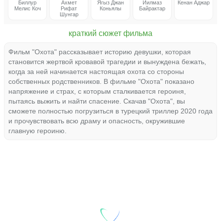
Биллур
Ахмет
Ягыз Джан
Йилмаз
Кенан Аджар
Мелис Коч
Рифат
Коньялы
Байрактар
Шунгар
краткий сюжет фильма
Фильм "Охота" рассказывает историю девушки, которая
становится жертвой кровавой трагедии и вынуждена бежать,
когда за ней начинается настоящая охота со стороны
собственных родственников. В фильме "Охота" показано
напряжение и страх, с которым сталкивается героиня,
пытаясь выжить и найти спасение. Скачав "Охота", вы
сможете полностью погрузиться в турецкий триллер 2020 года
и прочувствовать всю драму и опасность, окружившие
главную героиню.