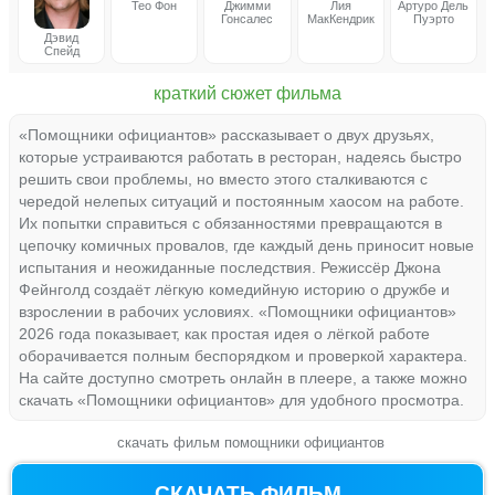
Тео Фон
Джимми
Лия
Артуро Дель
Гонсалес
МакКендрик
Пуэрто
Дэвид
Спейд
краткий сюжет фильма
«Помощники официантов» рассказывает о двух друзьях,
которые устраиваются работать в ресторан, надеясь быстро
решить свои проблемы, но вместо этого сталкиваются с
чередой нелепых ситуаций и постоянным хаосом на работе.
Их попытки справиться с обязанностями превращаются в
цепочку комичных провалов, где каждый день приносит новые
испытания и неожиданные последствия. Режиссёр Джона
Фейнголд создаёт лёгкую комедийную историю о дружбе и
взрослении в рабочих условиях. «Помощники официантов»
2026 года показывает, как простая идея о лёгкой работе
оборачивается полным беспорядком и проверкой характера.
На сайте доступно смотреть онлайн в плеере, а также можно
скачать «Помощники официантов» для удобного просмотра.
скачать фильм помощники официантов
СКАЧАТЬ ФИЛЬМ