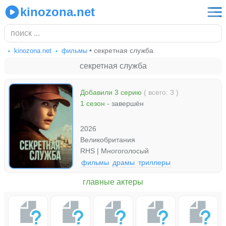
kinozona.net
• секретная служба
kinozona.net
фильмы
секретная служба
Добавили 3 серию
( всего: 3 )
1 сезон
-
завершён
2026
Великобритания
RHS | Многоголосый
фильмы
драмы
триллеры
главные актеры