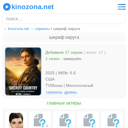
kinozona.net
• шериф округа
kinozona.net
сериалы
шериф округа
Добавили 17 серию
( всего: 17 )
1 сезон
-
завершён
2025 | IMDb: 6.6
США
TVShows | Многоголосый
сериалы
драмы
главные актеры
У.