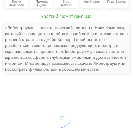
Кевин
Памела
Билл
Ким Новак
Грэм Беккел
Андерсон
Гидли
Пуллман
краткий сюжет фильма
«Либестраум» — психологический триллер о Нике Камински,
который возвращается к тайнам своей семьи и сталкивается с
роковой страстью к Джейн Кеслер. Герой пытается
разобраться в своих тревожных предчувствиях и раскрыть
скрытые секреты прошлого. «Либестраум» увлекает зрителя
мрачной атмосферой, глубокими эмоциями и драматической
интригой. Многие ищут возможность скачать Либестраум или
посмотреть фильм онлайн в хорошем качестве.