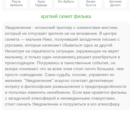
Рауль
Аура
Уго Арбуэс
Белен
Антонио
Аревало
Гарридо
Куэста
Дечент
краткий сюжет фильма
Уведомление - испанский триллер с элементами мистики,
который не отпускает зрителя ни на мгновение. В центре
сюжета — мальчик Нико, получивший загадочное письмо с
угрозами, которые начинают сбываться одна за другой.
Несмотря на серьёзность ситуации, окружающие не верят
мальчику, и только один незнакомец решает разобраться в
происходящем. Погружаясь в таинственные события, он
вскоре понимает, что за всем этим стоит нечто большее, чем
просто совпадение. Сама судьба, похоже, управляет их
жизнями. "Уведомление" искусно сочетает детективную
интригу и философские размышления о предопределённости
и попытках изменить неизбежное. Если вам нравятся фильмы
с загадочной атмосферой и неожиданными поворотами,
стоит скачать Уведомление и погрузиться в его атмосферу.