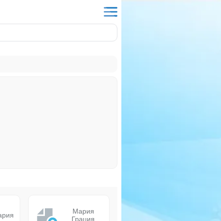
Мария
ария
Грация