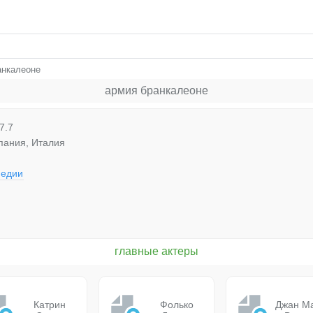
анкалеоне
армия бранкалеоне
7.7
пания, Италия
медии
главные актеры
Катрин
Фолько
Джан М