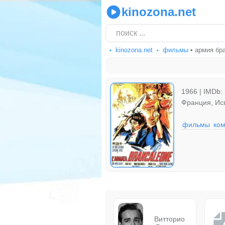
kinozona.net
kinozona.net
фильмы
• армия бр
1966 | IMDb: 
Франция, Ис
фильмы
ко
Витторио