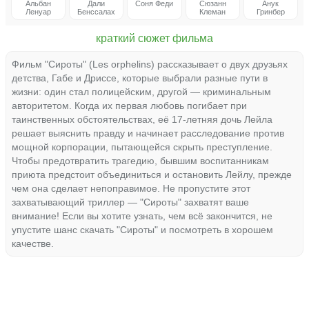
Альбан
Дали
Соня Феди
Сюзанн
Анук
Ленуар
Бенссалах
Клеман
Гринбер
краткий сюжет фильма
Фильм "Сироты" (Les orphelins) рассказывает о двух друзьях
детства, Габе и Дриссе, которые выбрали разные пути в
жизни: один стал полицейским, другой — криминальным
авторитетом. Когда их первая любовь погибает при
таинственных обстоятельствах, её 17-летняя дочь Лейла
решает выяснить правду и начинает расследование против
мощной корпорации, пытающейся скрыть преступление.
Чтобы предотвратить трагедию, бывшим воспитанникам
приюта предстоит объединиться и остановить Лейлу, прежде
чем она сделает непоправимое. Не пропустите этот
захватывающий триллер — "Сироты" захватят ваше
внимание! Если вы хотите узнать, чем всё закончится, не
упустите шанс скачать "Сироты" и посмотреть в хорошем
качестве.