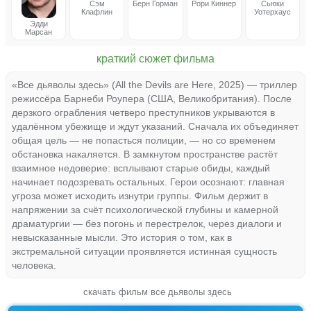
Сэм
Берн Горман
Рори Киннер
Сьюки
Клафлин
Уотерхаус
Эдди
Марсан
краткий сюжет фильма
«Все дьяволы здесь» (All the Devils are Here, 2025) — триллер
режиссёра Барнеби Роупера (США, Великобритания). После
дерзкого ограбления четверо преступников укрываются в
удалённом убежище и ждут указаний. Сначала их объединяет
общая цель — не попасться полиции, — но со временем
обстановка накаляется. В замкнутом пространстве растёт
взаимное недоверие: всплывают старые обиды, каждый
начинает подозревать остальных. Герои осознают: главная
угроза может исходить изнутри группы. Фильм держит в
напряжении за счёт психологической глубины и камерной
драматургии — без погонь и перестрелок, через диалоги и
невысказанные мысли. Это история о том, как в
экстремальной ситуации проявляется истинная сущность
человека.
скачать фильм все дьяволы здесь