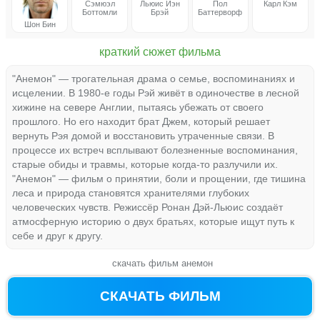
Сэмюэл
Льюис Иэн
Пол
Карл Кэм
Боттомли
Брэй
Баттерворф
Шон Бин
краткий сюжет фильма
"Анемон" — трогательная драма о семье, воспоминаниях и
исцелении. В 1980-е годы Рэй живёт в одиночестве в лесной
хижине на севере Англии, пытаясь убежать от своего
прошлого. Но его находит брат Джем, который решает
вернуть Рэя домой и восстановить утраченные связи. В
процессе их встреч всплывают болезненные воспоминания,
старые обиды и травмы, которые когда-то разлучили их.
"Анемон" — фильм о принятии, боли и прощении, где тишина
леса и природа становятся хранителями глубоких
человеческих чувств. Режиссёр Ронан Дэй-Льюис создаёт
атмосферную историю о двух братьях, которые ищут путь к
себе и друг к другу.
скачать фильм анемон
СКАЧАТЬ ФИЛЬМ