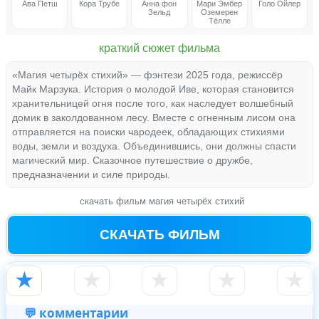
Ава Петш
Кора Трубе
Анна фон
Мари Эмбер
Голо Ойлер
Зельд
Оземерен
Тёлле
краткий сюжет фильма
«Магия четырёх стихий» — фэнтези 2025 года, режиссёр
Майк Марзука. История о молодой Иве, которая становится
хранительницей огня после того, как наследует волшебный
домик в заколдованном лесу. Вместе с огненным лисом она
отправляется на поиски чародеек, обладающих стихиями
воды, земли и воздуха. Объединившись, они должны спасти
магический мир. Сказочное путешествие о дружбе,
предназначении и силе природы.
скачать фильм магия четырёх стихий
СКАЧАТЬ ФИЛЬМ
★
★
★
★
★
💬 комментарии