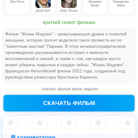
Лин Рено
Жереми
Гвендолин
Лаэрт
Амон
Дэни Бун
Алис Исааз
краткий сюжет фильма
Фильм "Жизнь Мадлен" - захватывающая драма о пожилой
женщине, которая просит водителя такси провести ее по
"памятным местам" Парижа. В этом кинематографическом
произведении рассказывается история о важности
воспоминаний и связей, а также о том, как каждое место
может уберечь закрытые в сердце тайны. "Жизнь Мадлен" -
французско-бельгийский фильм 2022 года, созданный под
руководством режиссера Кристиана Кариона.
скачать фильм жизнь мадлен
СКАЧАТЬ ФИЛЬМ
★
★
★
★
★
💬 комментарии