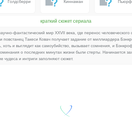
Голдсберри
Киннаман
Пьюрф
краткий сюжет сериала
учно-фантастический мир XXVII века, где перенос человеческого 
 повстанец Такеси Ковач получает задание от миллиардера Бэнк
ть, хоть и выглядит как самоубийство, вызывает сомнения, и Бэнкр
поминания о последних минутах жизни были стерты. Начинается з
е чудеса и интриги заполняют сюжет.