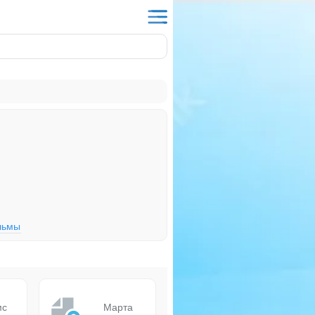
льмы
мс
Марта