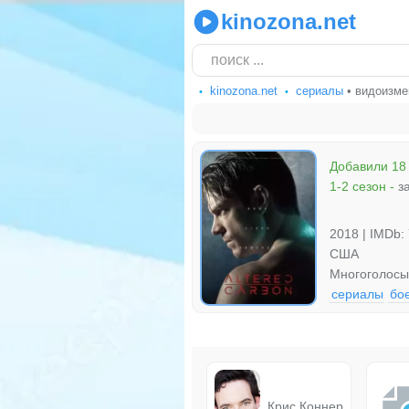
kinozona.net
kinozona.net
сериалы
• видоизме
Добавили 18
1-2 сезон
-
з
2018 | IMDb: 
США
Многоголос
сериалы
бо
Крис Коннер