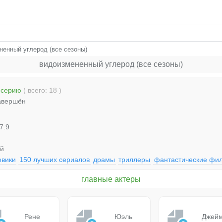
ненный углерод (все сезоны)
видоизмененный углерод (все сезоны)
 серию
( всего: 18 )
авершён
7.9
ый
евики
150 лучших сериалов
драмы
триллеры
фантастические фи
главные актеры
Рене
Юэль
Джей