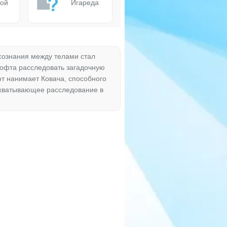
ой
Игареда
сознания между телами стал
рофта расследовать загадочную
офт нанимает Ковача, способного
ахватывающее расследование в