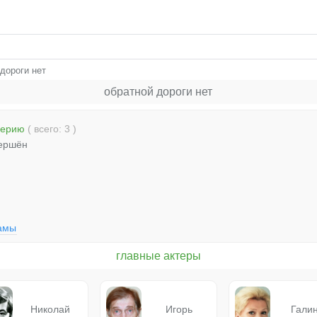
дороги нет
обратной дороги нет
серию
( всего: 3 )
ершён
амы
главные актеры
Николай
Игорь
Гали